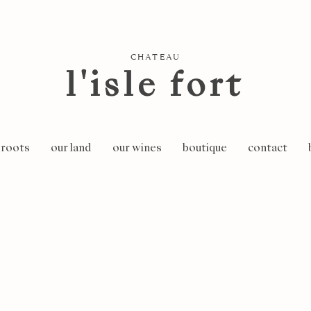
CHATEAU
l'isle fort
 roots
our land
our wines
boutique
contact