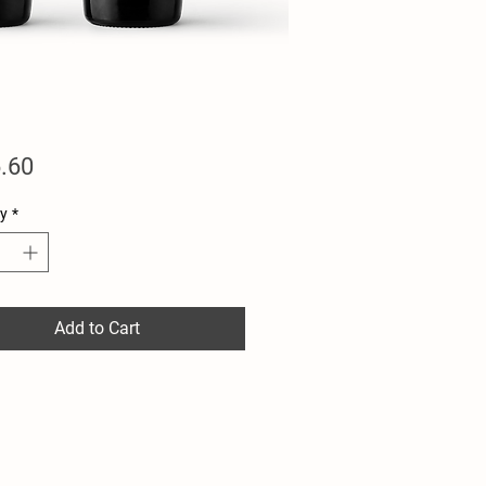
Price
.60
y
*
Add to Cart