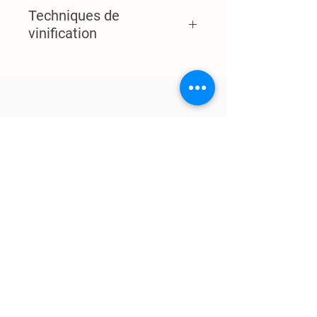
Techniques de
vinification
Superficie plantée
:
1.90 hectares
Densité de plantation
:
6.500
pieds/hectare
Encépagement
:
48% merlot, 32%
cabernet franc, 20% cabernet
sauvignon
Type de sols
:
Argilo-limoneux calcaire
Rendements
:
40 hl/ha
Pratiques culturales
:
Lutte
phytosanitaisaire
raisonnée, effeuillage - vendanges
vertes
Expédition et
livraison
CGV